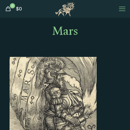
0
$
0
Mars