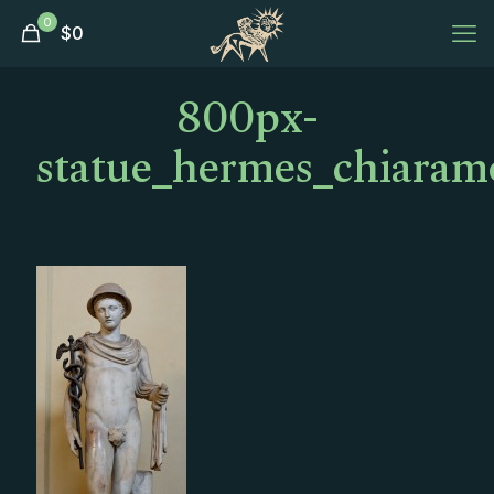
0
$
0
800px-
statue_hermes_chiaram