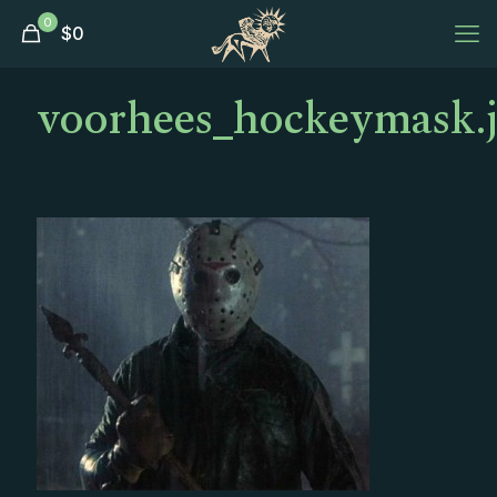
0
$
0
voorhees_hockeymask.