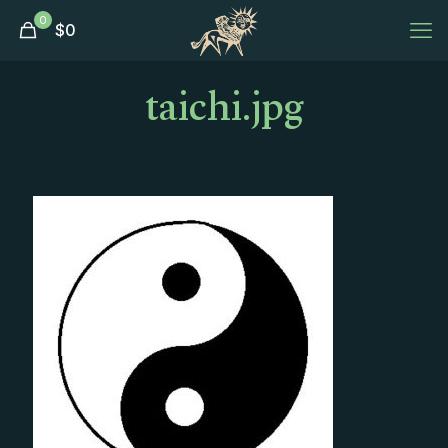
0
$
0
taichi.jpg