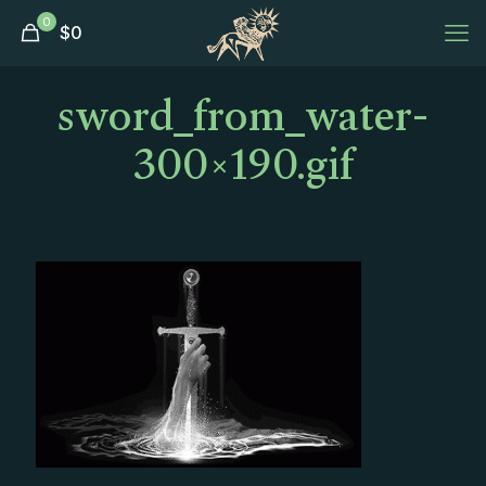
0
$
0
sword_from_water-
300×190.gif