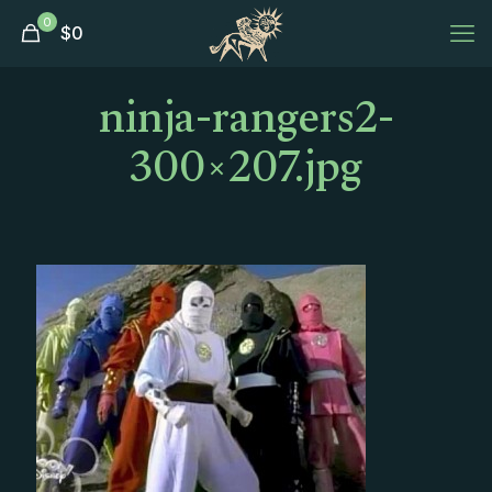
0
$
0
ninja-rangers2-
300×207.jpg