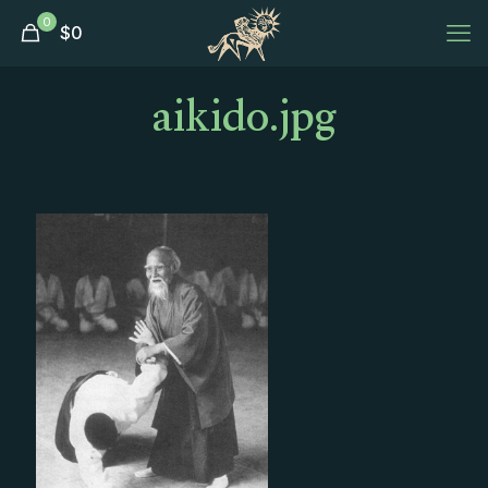
0
$
0
aikido.jpg