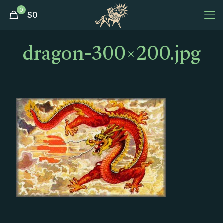
0
$
0
dragon-300×200.jpg