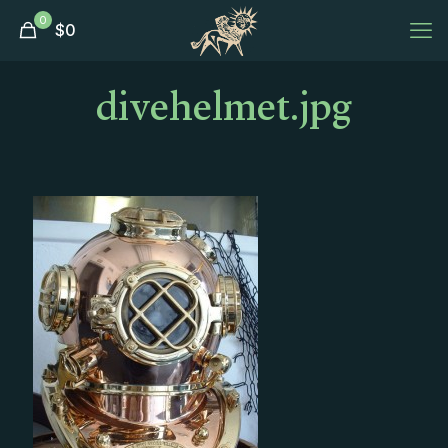
0
$
0
divehelmet.jpg