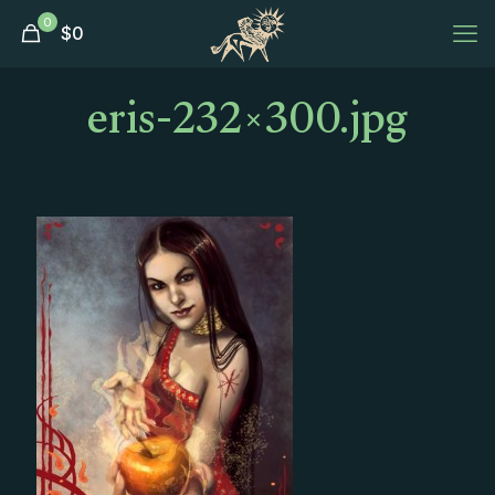
0
$
0
eris-232×300.jpg