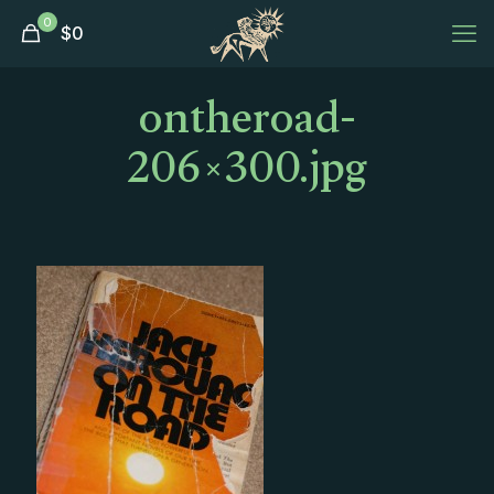
0
$
0
ontheroad-
206×300.jpg