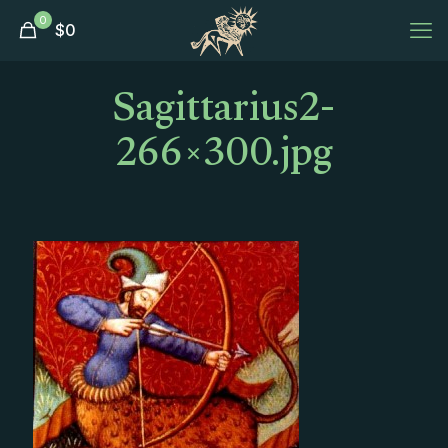
0
$
0
Sagittarius2-
266×300.jpg