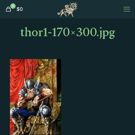
0
$
0
thor1-170×300.jpg