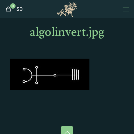
0
$
0
algolinvert.jpg